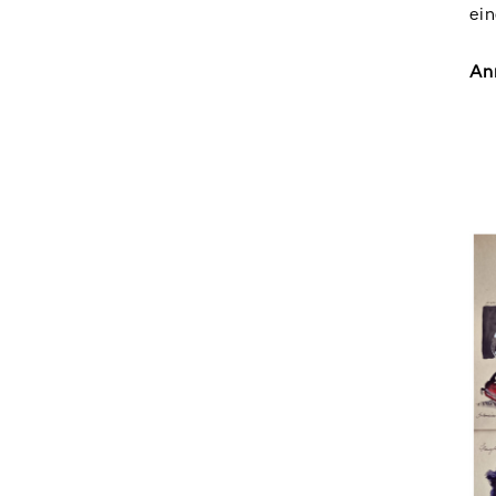
ei
An