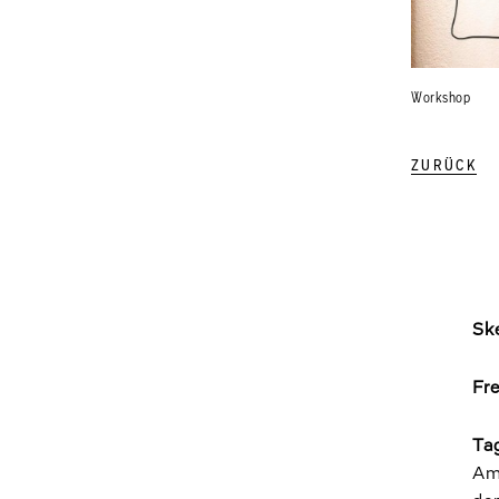
Workshop
ZURÜCK
Sk
Fr
Ta
Am