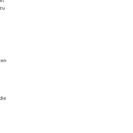
it
 zu
ten
die