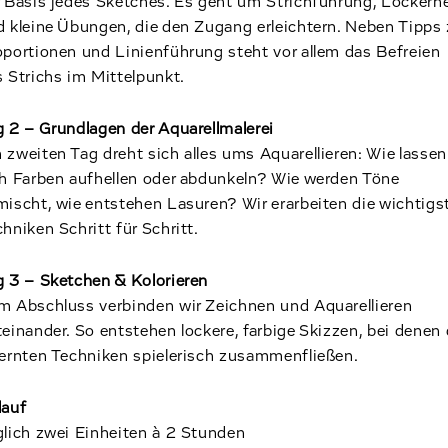
 Basis jedes Sketches. Es geht um Strichführung, Lockerhe
 kleine Übungen, die den Zugang erleichtern. Neben Tipps
portionen und Linienführung steht vor allem das Befreien
 Strichs im Mittelpunkt.
 2 – Grundlagen der Aquarellmalerei
zweiten Tag dreht sich alles ums Aquarellieren: Wie lassen
ch Farben aufhellen oder abdunkeln? Wie werden Töne
ischt, wie entstehen Lasuren? Wir erarbeiten die wichtigs
hniken Schritt für Schritt.
g 3 – Sketchen & Kolorieren
m Abschluss verbinden wir Zeichnen und Aquarellieren
einander. So entstehen lockere, farbige Skizzen, bei denen 
lernten Techniken spielerisch zusammenfließen.
lauf
glich zwei Einheiten à 2 Stunden