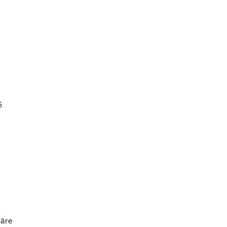
5
äre