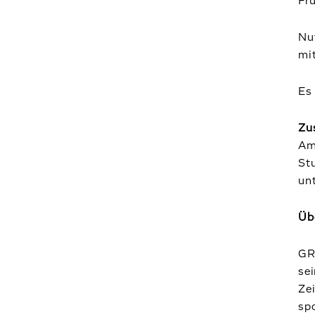
Fr
Nu
mi
Es 
Zu
Am
St
un
Üb
GRI
sei
Zei
spo