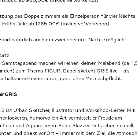
ühstück: ab 980,00€ (inklusive Workshop)
tzung des Doppelzimmers als Einzelperson für vier Nächte
t Frühstück: ab 1265,00€ (inklusive Workshop)
sind natürlich auch nur zwei oder drei Nächte möglich.
satz
 Samstagabend machen wir einen kleinen Malabend (ca. 1,
unden) zum Thema FIGUR. Dabei sketcht GRIS live – als
terhaltsame Präsentation, ganz ohne Mitmachpflicht.
er GRIS
S ist Urban Sketcher, Illustrator und Workshop-Leiter. Mit
ner lockeren, humorvollen Art vermittelt er Freude am
chnen und Aquarellieren. Seine Skizzen entstehen schnell,
ntan und direkt vor Ort – immer mit dem Ziel, die Atmosph