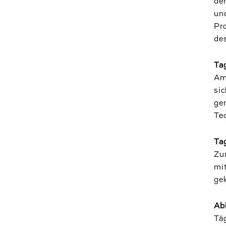
der
und
Pro
des
Tag
Am 
si
gem
Tec
Ta
Zu
mit
ge
Ab
Tä